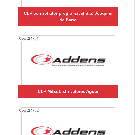
CLP controlador programavel São Joaquim
da Barra
Cod.:
24771
CLP Mitsubishi valores Aguaí
Cod.:
24772