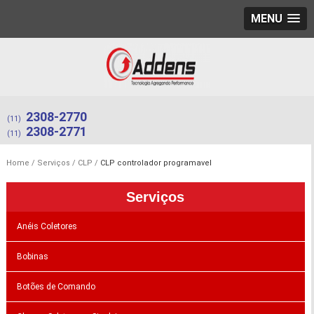
MENU
2308-2770
(11)
2308-2771
(11)
Home
Serviços
CLP
CLP controlador programavel
Serviços
Anéis Coletores
Bobinas
Botões de Comando