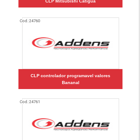
CLP Mitsubishi Catiguá
Cod.:
24760
CLP controlador programavel valores
Bananal
Cod.:
24761