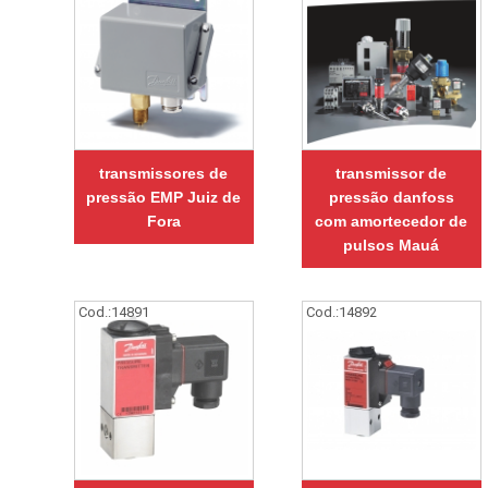
transmissores de
transmissor de
pressão EMP Juiz de
pressão danfoss
Fora
com amortecedor de
pulsos Mauá
Cod.:
14891
Cod.:
14892