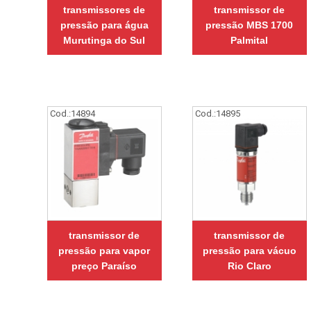
transmissores de
transmissor de
pressão para água
pressão MBS 1700
Murutinga do Sul
Palmital
Cod.:
14894
Cod.:
14895
transmissor de
transmissor de
pressão para vapor
pressão para vácuo
preço Paraíso
Rio Claro