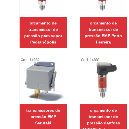
orçamento de
orçamento de
transmissor de
transmissor de
pressão para vapor
pressão EMP Porto
Pedranópolis
Ferreira
Cod.:
14882
Cod.:
14883
transmissores de
orçamento de
pressão EMP
transmissor de
Sarutaiá
pressão danfoss