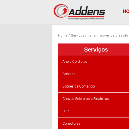
H
Home
Serviços
transmissores de pressão
Serviços
Anéis Coletores
Bobinas
Botões de Comando
Chaves Seletoras e Sinaleiros
CLP
Conectores