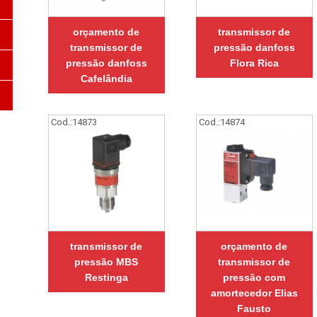
orçamento de
transmissor de
transmissor de
pressão danfoss
pressão danfoss
Flora Rica
Cafelândia
Cod.:
14873
Cod.:
14874
transmissor de
orçamento de
pressão MBS
transmissor de
Restinga
pressão com
amortecedor Elias
Fausto