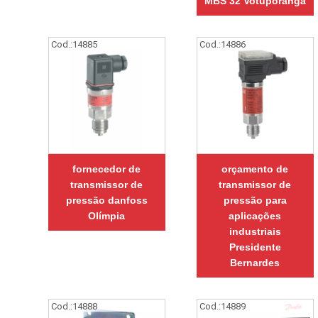
MBS 32 Votuporanga
Cod.:
14885
Cod.:
14886
fornecedor de
orçamento de
transmissor de
transmissor de
pressão danfoss
pressão para
Olímpia
aplicações
industriais
Presidente
Bernardes
Cod.:
14888
Cod.:
14889