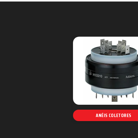
ANÉIS COLETORES
Anel coletor com escovas
Slip Ring