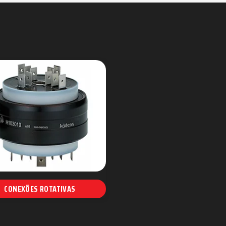
CONEXÕES ROTATIVAS
Junta Elétrica rotativa
Conexão Addens