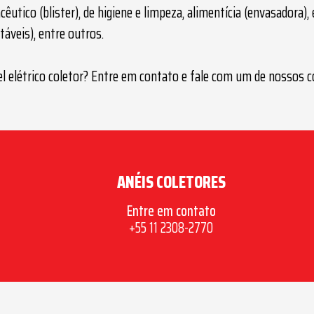
êutico (blister), de higiene e limpeza, alimentícia (envasadora)
táveis), entre outros.
l elétrico coletor
? Entre em contato e fale com um de nossos co
ANÉIS COLETORES
Entre em contato
+55 11 2308-2770