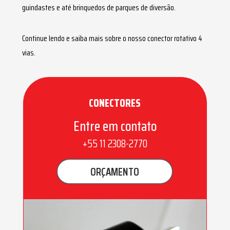
guindastes e até brinquedos de parques de diversão.
Continue lendo e saiba mais sobre o nosso
conector rotativo 4
vias
.
CONECTORES
Entre em contato
+55 11 2308-2770