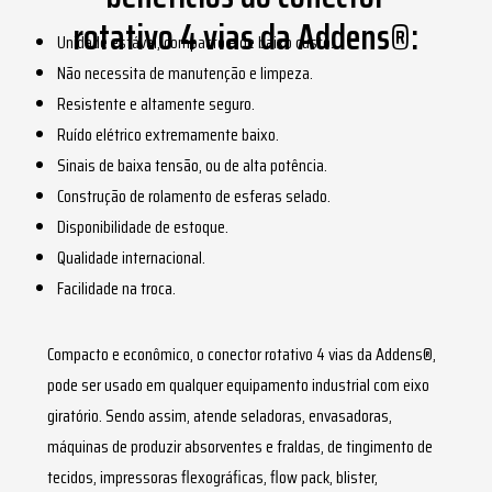
rotativo 4 vias da Addens®:
Unidade estável, compacto e de baixo custo.
Não necessita de manutenção e limpeza.
Resistente e altamente seguro.
Ruído elétrico extremamente baixo.
Sinais de baixa tensão, ou de alta potência.
Construção de rolamento de esferas selado.
Disponibilidade de estoque.
Qualidade internacional.
Facilidade na troca.
Compacto e econômico, o
conector rotativo 4 vias
da Addens®,
pode ser usado em qualquer equipamento industrial com eixo
giratório. Sendo assim, atende seladoras, envasadoras,
máquinas de produzir absorventes e fraldas, de tingimento de
tecidos, impressoras flexográficas, flow pack, blister,